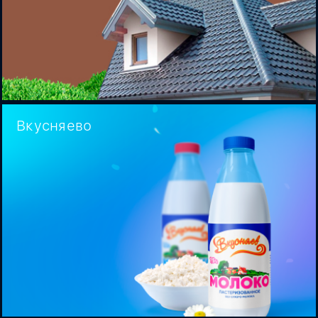
Вкусняево