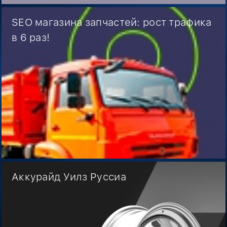
SEO магазина запчастей: рост трафика
в 6 раз!
Аккурайд Уилз Руссиа