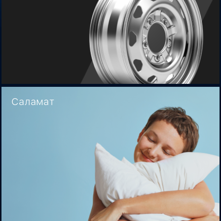
Саламат