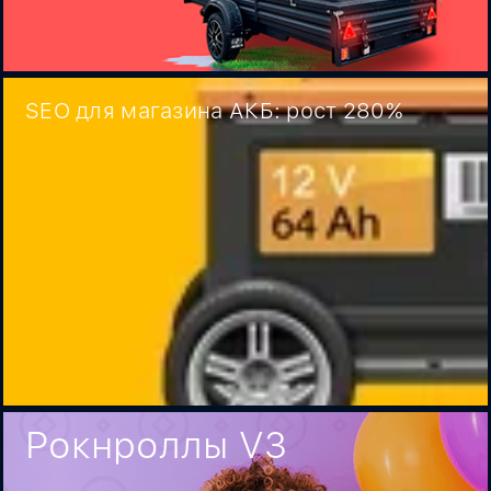
SEO для магазина АКБ: рост 280%
Рокнроллы V3