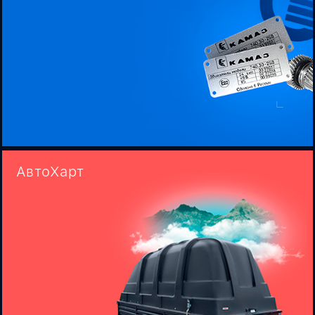
АвтоХарт