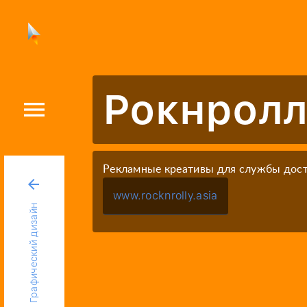
Рокнролл
menu
Рекламные креативы для службы дос
arrow_back
www.rocknrolly.asia
Графический дизайн